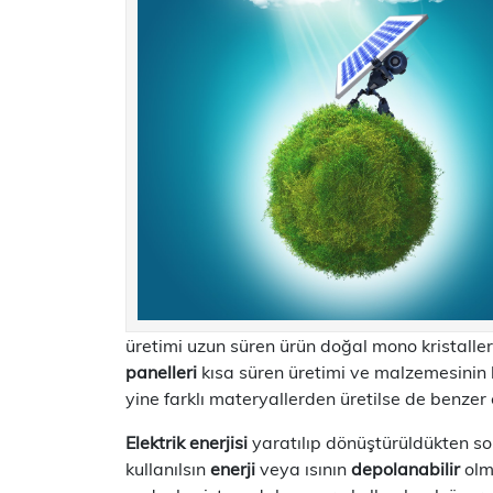
üretimi uzun süren ürün doğal mono kristaller ku
panelleri
kısa süren üretimi ve malzemesinin 
yine farklı materyallerden üretilse de benze
Elektrik enerjisi
yaratılıp dönüştürüldükten s
kullanılsın
enerji
veya ısının
depolanabilir
olma