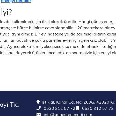
e
enerjiyi depolar
.
İyi?
şlevde kullanılmak için özel olarak üretilir. Hangi güneş enerji
amaç ve bütçe bilinirse cevaplanabilir. 120 metrekare bir ev
iyacı aynı olmaz. Bir ev, hastane ya da tarımsal alanın karşı
anılan büyük ve çoklu paneller evler için gereksiz olabilir. 
ildir. Ayrıca elektrik mi yoksa sıcak su mu elde etmek istediğin
zi belirleyerek ürünleri inceledikten sonra sizin için en iyi o
İstiklal, Kanal Cd. No: 260G, 42020 K
yi Tic.
0530 312 57 72
0530 312 57 72
info@gunestenenerji.com