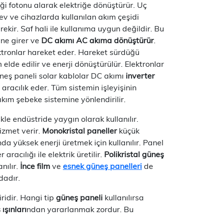
rdiği fotonu alarak elektriğe dönüştürür. Uç
C ev ve cihazlarda kullanılan akım çeşidi
ir. Saf hali ile kullanıma uygun değildir. Bu
çine girer ve
DC akımı AC akıma dönüştürür
.
lektronlar hareket eder. Hareket sürdüğü
 elde edilir ve enerji dönüştürülür. Elektronlar
üneş paneli solar kablolar DC akımı
inverter
racılık eder. Tüm sistemin işleyişinin
kım şebeke sistemine yönlendirilir.
kle endüstride yaygın olarak kullanılır.
hizmet verir.
Monokristal paneller
küçük
a yüksek enerji üretmek için kullanılır. Panel
racılığı ile elektrik üretilir.
Polikristal güneş
nılır.
İnce film
ve
esnek güneş panelleri
de
dadır.
ridir. Hangi tip
güneş paneli
kullanılırsa
ışınları
ndan yararlanmak zordur. Bu