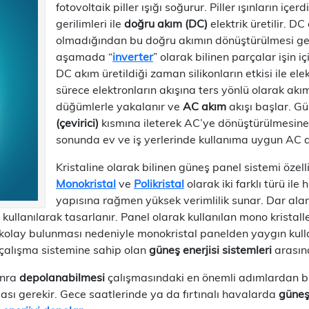
fotovoltaik piller ışığı soğurur. Piller ışınların içe
gerilimleri ile
doğru akım (DC)
elektrik üretilir. D
olmadığından bu doğru akımın dönüştürülmesi gerek
aşamada “
inverter
” olarak bilinen parçalar işin i
DC akım üretildiği zaman silikonların etkisi ile e
sürece elektronların akışına ters yönlü olarak akım
düğümlerle yakalanır ve
AC akım
akışı başlar. G
(çevirici)
kısmına ileterek AC’ye dönüştürülmesine a
sonunda ev ve iş yerlerinde kullanıma uygun AC a
Kristaline olarak bilinen güneş panel sistemi özelli
Monokristal
ve
Polikristal
olarak iki farklı türü ile 
yapısına rağmen yüksek verimlilik sunar. Dar aland
llanılarak tasarlanır. Panel olarak kullanılan mono kristaller a
kolay bulunması nedeniyle monokristal panelden yaygın kulla
r çalışma sistemine sahip olan
güneş enerjisi sistemleri
arasın
onra
depolanabilmesi
çalışmasındaki en önemli adımlardan bi
sı gerekir. Gece saatlerinde ya da fırtınalı havalarda
güneş 