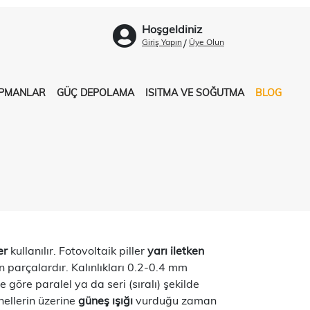
Hoşgeldiniz
/
Giriş Yapın
Üye Olun
İPMANLAR
GÜÇ DEPOLAMA
ISITMA VE SOĞUTMA
BLOG
er
kullanılır. Fotovoltaik piller
yarı iletken
n parçalardır. Kalınlıkları 0.2-0.4 mm
 göre paralel ya da seri (sıralı) şekilde
nellerin üzerine
güneş ışığı
vurduğu zaman