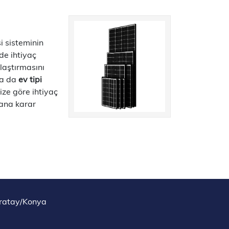
si sisteminin
de ihtiyaç
laştırmasını
Ya da
ev tipi
ize göre ihtiyaç
lana karar
aratay/Konya