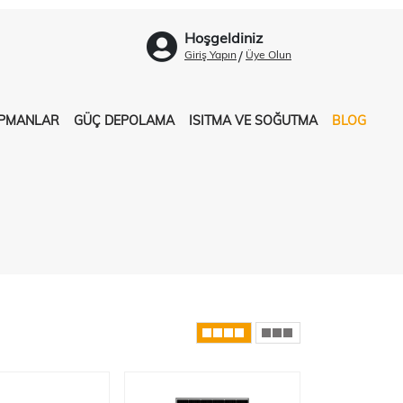
Hoşgeldiniz
/
Giriş Yapın
Üye Olun
İPMANLAR
GÜÇ DEPOLAMA
ISITMA VE SOĞUTMA
BLOG