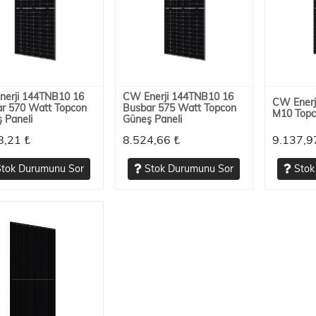
erji 144TNB10 16
CW Enerji 144TNB10 16
CW Ener
r 570 Watt Topcon
Busbar 575 Watt Topcon
M10 Topc
 Paneli
Güneş Paneli
8,21 ₺
8.524,66 ₺
9.137,9
tok Durumunu Sor
Stok Durumunu Sor
Stok