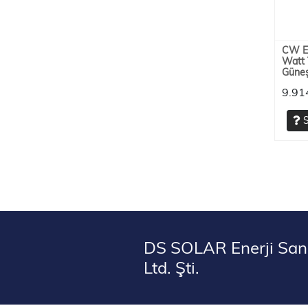
CW En
Watt 
Güneş
9.91
S
DS SOLAR Enerji Sana
Ltd. Şti.