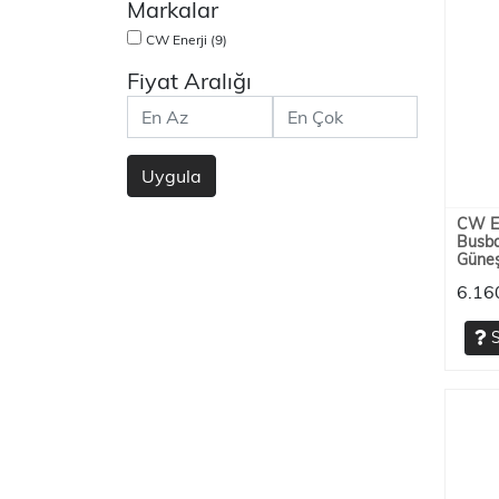
Markalar
CW Enerji
(9)
Fiyat Aralığı
Uygula
CW En
Busba
Güneş
6.16
S