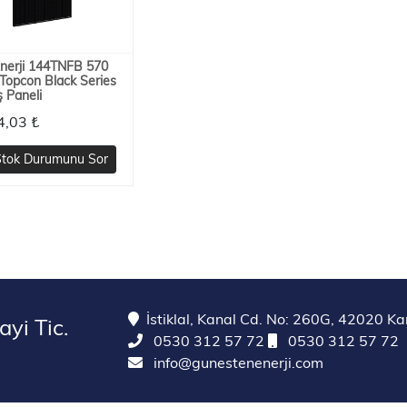
erji 144TNFB 570
Topcon Black Series
 Paneli
4,03 ₺
tok Durumunu Sor
İstiklal, Kanal Cd. No: 260G, 42020 K
yi Tic.
0530 312 57 72
0530 312 57 72
info@gunestenenerji.com