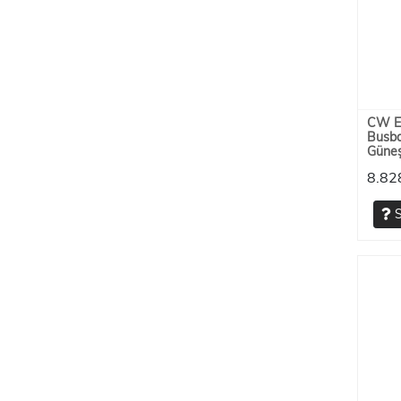
CW En
Busba
Güneş
8.82
S