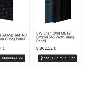
CW Enerji 108PMB12
ji 590Wp 144TNB
Bifacial 545 Watt Güneş
on Güneş Paneli
Paneli
7 ₺
8.802,12 ₺
 Durumunu Sor
Stok Durumunu Sor