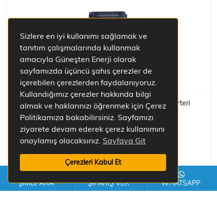
Sizlere en iyi kullanımı sağlamak ve
tanıtım çalışmalarında kullanmak
amacıyla Güneşten Enerji olarak
sayfamızda üçüncü şahıs çerezler de
içerebilen çerezlerden faydalanıyoruz.
Kullandığımız çerezler hakkında bilgi
Tommatech 7,5 kW 3 Faz/380 Sulama Sistemleri İnverteri
almak ve haklarınızı öğrenmek için Çerez
Çevirici
Politikamıza bakabilirsiniz. Sayfamızı
ziyarete devam ederek çerez kullanımını
22.118,71 ₺
onaylamış olacaksınız.
Sayfaya Git
Sepete Ekle
Çerezleri Kabul Et
ŞİMDİ ARA
ŞİPARİŞ VER
WHATSAPP