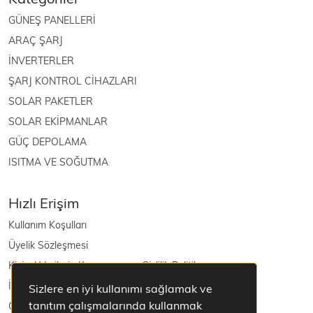
GÜNEŞ PANELLERİ
ARAÇ ŞARJ
İNVERTERLER
ŞARJ KONTROL CİHAZLARI
SOLAR PAKETLER
SOLAR EKİPMANLAR
GÜÇ DEPOLAMA
ISITMA VE SOĞUTMA
Hızlı Erişim
Kullanım Koşulları
Üyelik Sözleşmesi
Kişisel Verilerin Korunması ve Gizlilik Politikası
İptal ve İade Şartları
Sizlere en iyi kullanımı sağlamak ve
tanıtım çalışmalarında kullanmak
Güneş Enerjisi