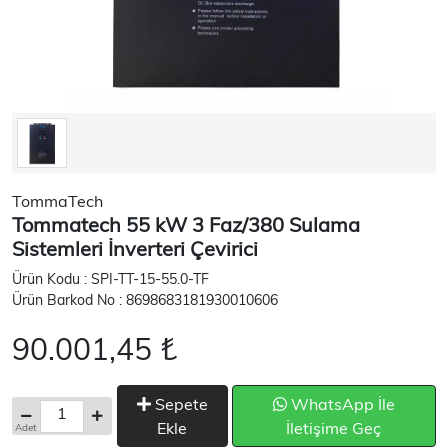
TommaTech
Tommatech 55 kW 3 Faz/380 Sulama
Sistemleri İnverteri Çevirici
Ürün Kodu : SPI-TT-15-55.0-TF
Ürün Barkod No : 8698683181930010606
90.001,45 ₺
Sepete
WhatsApp İle
Ekle
İletişime Geç
Adet