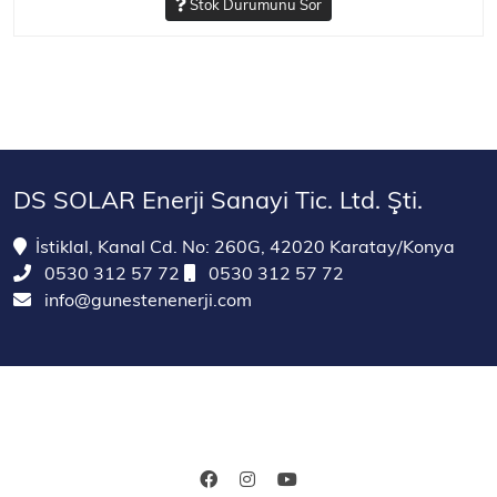
Stok Durumunu Sor
DS SOLAR Enerji Sanayi Tic. Ltd. Şti.
İstiklal, Kanal Cd. No: 260G, 42020 Karatay/Konya
0530 312 57 72
0530 312 57 72
info@gunestenenerji.com