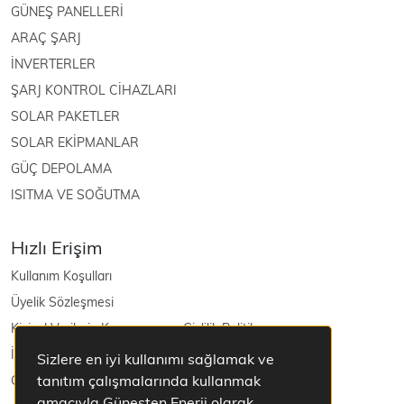
GÜNEŞ PANELLERİ
ARAÇ ŞARJ
İNVERTERLER
ŞARJ KONTROL CİHAZLARI
SOLAR PAKETLER
SOLAR EKİPMANLAR
GÜÇ DEPOLAMA
ISITMA VE SOĞUTMA
Hızlı Erişim
Kullanım Koşulları
Üyelik Sözleşmesi
Kişisel Verilerin Korunması ve Gizlilik Politikası
İptal ve İade Şartları
Sizlere en iyi kullanımı sağlamak ve
tanıtım çalışmalarında kullanmak
Güneş Enerjisi
amacıyla Güneşten Enerji olarak