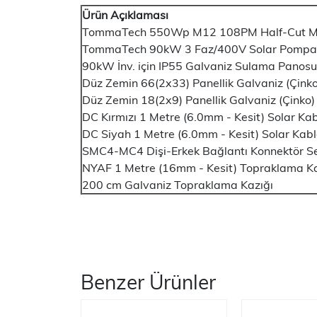
Ürün Açıklaması
TommaTech 550Wp M12 108PM Half-Cut M
TommaTech 90kW 3 Faz/400V Solar Pompa 
90kW İnv. için IP55 Galvaniz Sulama Panosu
Düz Zemin 66(2x33) Panellik Galvaniz (Çinko
Düz Zemin 18(2x9) Panellik Galvaniz (Çinko)
DC Kırmızı 1 Metre (6.0mm - Kesit) Solar Ka
DC Siyah 1 Metre (6.0mm - Kesit) Solar Kab
SMC4-MC4 Dişi-Erkek Bağlantı Konnektör Se
NYAF 1 Metre (16mm - Kesit) Topraklama K
200 cm Galvaniz Topraklama Kazığı
Benzer Ürünler