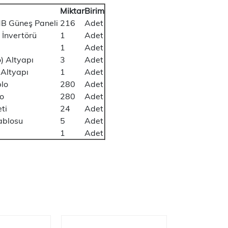
Miktar
Birim
B Güneş Paneli
216
Adet
İnvertörü
1
Adet
1
Adet
) Altyapı
3
Adet
 Altyapı
1
Adet
blo
280
Adet
lo
280
Adet
ti
24
Adet
ablosu
5
Adet
1
Adet