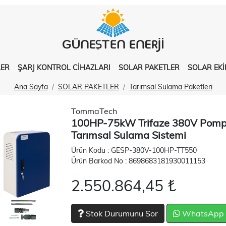
LER
ŞARJ KONTROL CİHAZLARI
SOLAR PAKETLER
SOLAR EK
Ana Sayfa
SOLAR PAKETLER
Tarımsal Sulama Paketleri
TommaTech
100HP-75kW Trifaze 380V Pompa
Tarımsal Sulama Sistemi
Ürün Kodu : GESP-380V-100HP-TT550
Ürün Barkod No : 8698683181930011153
2.550.864,45 ₺
Stok Durumunu Sor
WhatsApp İl