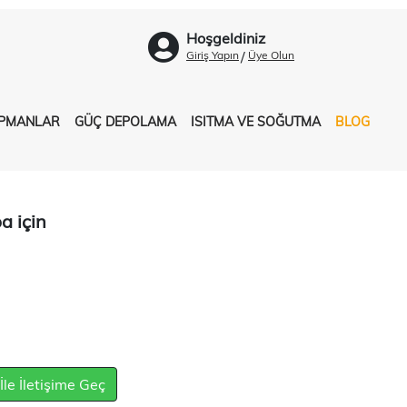
Hoşgeldiniz
/
Giriş Yapın
Üye Olun
İPMANLAR
GÜÇ DEPOLAMA
ISITMA VE SOĞUTMA
BLOG
 için
e İletişime Geç