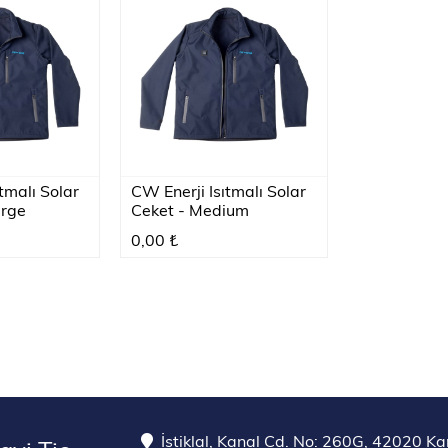
tmalı Solar
CW Enerji Isıtmalı Solar
arge
Ceket - Medium
0,00 ₺
İstiklal, Kanal Cd. No: 260G, 42020 K