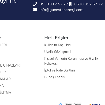
yi Tic.
0530 312 57 72
0530 312 57 72
info@gunestenenerji.com
r
Hızlı Erişim
LERİ
Kullanım Koşulları
Üyelik Sözleşmesi
Kişisel Verilerin Korunması ve Gizlilik
Politikası
L CİHAZLARI
İptal ve İade Şartları
LER
Güneş Enerjisi
MANLAR
MA
OĞUTMA