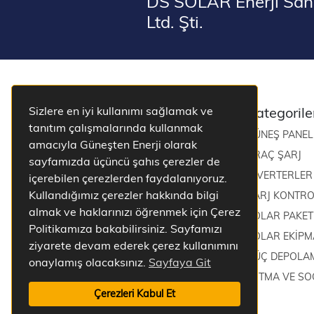
DS SOLAR Enerji Sana
Ltd. Şti.
Sizlere en iyi kullanımı sağlamak ve
Kategorile
tanıtım çalışmalarında kullanmak
GÜNEŞ PANEL
amacıyla Güneşten Enerji olarak
ARAÇ ŞARJ
sayfamızda üçüncü şahıs çerezler de
İNVERTERLER
içerebilen çerezlerden faydalanıyoruz.
Kullandığımız çerezler hakkında bilgi
ŞARJ KONTRO
almak ve haklarınızı öğrenmek için Çerez
SOLAR PAKET
Politikamıza bakabilirsiniz. Sayfamızı
SOLAR EKİP
ziyarete devam ederek çerez kullanımını
GÜÇ DEPOLA
onaylamış olacaksınız.
Sayfaya Git
ISITMA VE S
Çerezleri Kabul Et