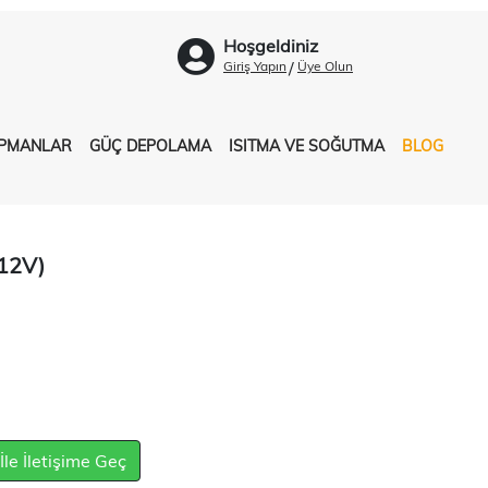
Hoşgeldiniz
/
Giriş Yapın
Üye Olun
İPMANLAR
GÜÇ DEPOLAMA
ISITMA VE SOĞUTMA
BLOG
12V)
e İletişime Geç