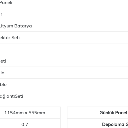
Paneli
r
ityum Batarya
ktör Seti
eti
lo
ablo
ğlantıSeti
1154mm x 555mm
Günlük Panel
0.7
Depolama 