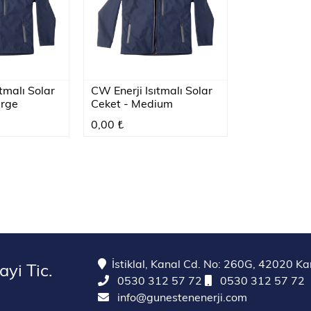
tmalı Solar
CW Enerji Isıtmalı Solar
arge
Ceket - Medium
0,00 ₺
İstiklal, Kanal Cd. No: 260G, 42020 K
yi Tic.
0530 312 57 72
0530 312 57 72
info@gunestenenerji.com