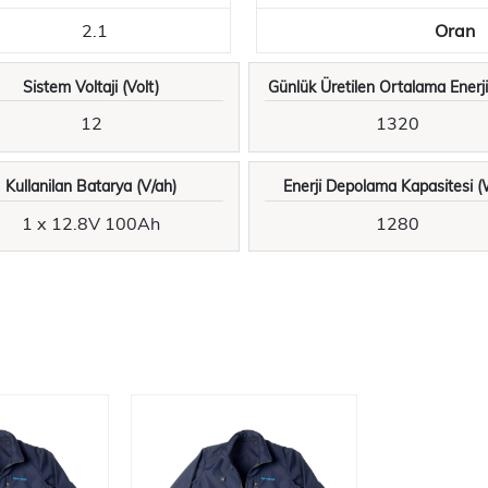
2.1
Oran
Si̇stem Voltaji (Volt)
Günlük Üreti̇len Ortalama Enerji
12
1320
Kullanilan Batarya (V/ah)
Enerji̇ Depolama Kapasi̇tesi̇ 
1 x 12.8V 100Ah
1280