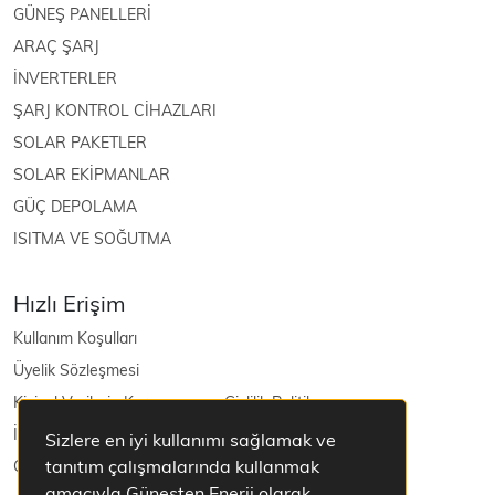
GÜNEŞ PANELLERİ
ARAÇ ŞARJ
İNVERTERLER
ŞARJ KONTROL CİHAZLARI
SOLAR PAKETLER
SOLAR EKİPMANLAR
GÜÇ DEPOLAMA
ISITMA VE SOĞUTMA
Hızlı Erişim
Kullanım Koşulları
Üyelik Sözleşmesi
Kişisel Verilerin Korunması ve Gizlilik Politikası
İptal ve İade Şartları
Sizlere en iyi kullanımı sağlamak ve
tanıtım çalışmalarında kullanmak
Güneş Enerjisi
amacıyla Güneşten Enerji olarak