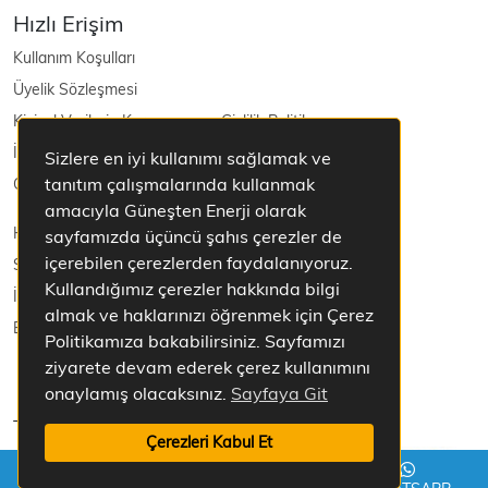
Hızlı Erişim
Kullanım Koşulları
Üyelik Sözleşmesi
Kişisel Verilerin Korunması ve Gizlilik Politikası
İptal ve İade Şartları
Sizlere en iyi kullanımı sağlamak ve
tanıtım çalışmalarında kullanmak
Güneş Enerjisi
amacıyla Güneşten Enerji olarak
Hakkımızda
sayfamızda üçüncü şahıs çerezler de
içerebilen çerezlerden faydalanıyoruz.
Sepetim
Kullandığımız çerezler hakkında bilgi
İletişim
almak ve haklarınızı öğrenmek için Çerez
Blog
Politikamıza bakabilirsiniz. Sayfamızı
ziyarete devam ederek çerez kullanımını
onaylamış olacaksınız.
Sayfaya Git
Tüm Hakları Saklıdır.
Çerezleri Kabul Et