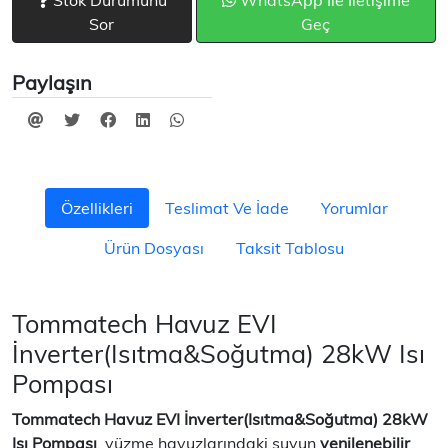
Stok Durumunu
WhatsApp İle İletişime
Sor
Geç
Paylaşın
Özellikleri
Teslimat Ve İade
Yorumlar
Ürün Dosyası
Taksit Tablosu
Tommatech Havuz EVI
İnverter(Isıtma&Soğutma) 28kW Isı
Pompası
Tommatech Havuz EVI İnverter(Isıtma&Soğutma) 28kW
Isı Pompası
, yüzme havuzlarındaki suyun
yenilenebilir