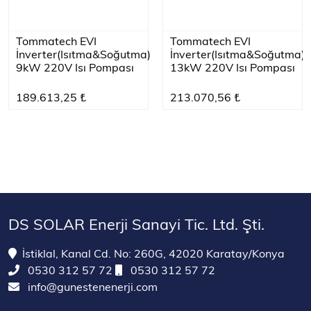
Tommatech EVI
Tommatech EVI
İnverter(Isıtma&Soğutma)
İnverter(Isıtma&Soğutma)
9kW 220V Isı Pompası
13kW 220V Isı Pompası
189.613,25 ₺
213.070,56 ₺
DS SOLAR Enerji Sanayi Tic. Ltd. Şti.
İstiklal, Kanal Cd. No: 260G, 42020 Karatay/Konya
0530 312 57 72
0530 312 57 72
info@gunestenenerji.com