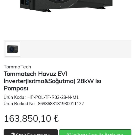
TommaTech
Tommatech Havuz EVI
İnverter(Isıtma&Soğutma) 28kW Isı
Pompası
Ürün Kodu : HP-POL-TF-R32-28-N-M1
Ürün Barkod No : 8698683181930011122
163.850,10 ₺