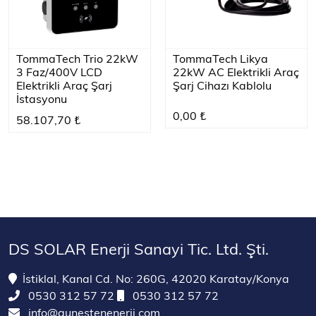
TommaTech Trio 22kW
TommaTech Likya
3 Faz/400V LCD
22kW AC Elektrikli Araç
Elektrikli Araç Şarj
Şarj Cihazı Kablolu
İstasyonu
0,00 ₺
58.107,70 ₺
DS SOLAR Enerji Sanayi Tic. Ltd. Şti.
İstiklal, Kanal Cd. No: 260G, 42020 Karatay/Konya
0530 312 57 72
0530 312 57 72
info@gunestenenerji.com