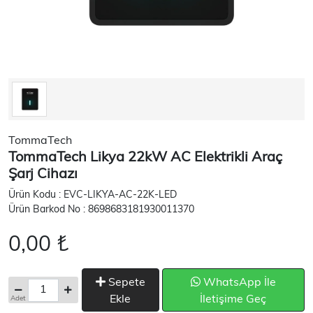
TommaTech
TommaTech Likya 22kW AC Elektrikli Araç
Şarj Cihazı
Ürün Kodu : EVC-LIKYA-AC-22K-LED
Ürün Barkod No : 8698683181930011370
0,00 ₺
Sepete
WhatsApp İle
Ekle
İletişime Geç
Adet