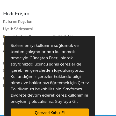
Hızlı Erişim
Kullanım Koşulları
Üyelik Sözleşmesi
Kişisel Verilerin Korunması ve Gizlilik Politikası
İptal ve İade Şartları
Sizlere en iyi kullanımı sağlamak ve
tanıtım çalışmalarında kullanmak
Güneş Enerjisi
amacıyla Güneşten Enerji olarak
Hakkımızda
sayfamızda üçüncü şahıs çerezler de
içerebilen çerezlerden faydalanıyoruz.
Sepetim
Kullandığımız çerezler hakkında bilgi
İletişim
almak ve haklarınızı öğrenmek için Çerez
Blog
Politikamıza bakabilirsiniz. Sayfamızı
ziyarete devam ederek çerez kullanımını
onaylamış olacaksınız.
Sayfaya Git
Tüm Hakları Saklıdır.
Çerezleri Kabul Et