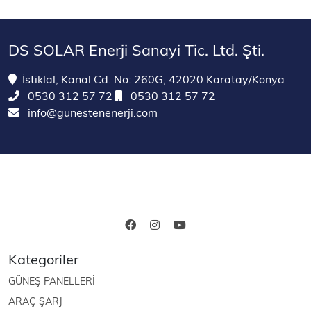
DS SOLAR Enerji Sanayi Tic. Ltd. Şti.
İstiklal, Kanal Cd. No: 260G, 42020 Karatay/Konya
0530 312 57 72
0530 312 57 72
info@gunestenenerji.com
Kategoriler
GÜNEŞ PANELLERİ
ARAÇ ŞARJ