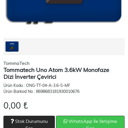
TommaTech
Tommatech Uno Atom 3.6kW Monofaze
Dizi İnverter Çevirici
Ürün Kodu : ONG-TT-04-A-3.6-S-MF
Ürün Barkod No : 8698683181930010676
0,00 ₺
Stok Durumunu
WhatsApp İle İletişime