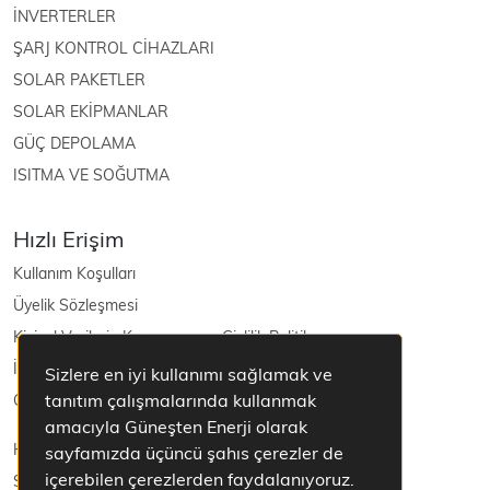
İNVERTERLER
ŞARJ KONTROL CİHAZLARI
SOLAR PAKETLER
SOLAR EKİPMANLAR
GÜÇ DEPOLAMA
ISITMA VE SOĞUTMA
Hızlı Erişim
Kullanım Koşulları
Üyelik Sözleşmesi
Kişisel Verilerin Korunması ve Gizlilik Politikası
İptal ve İade Şartları
Sizlere en iyi kullanımı sağlamak ve
tanıtım çalışmalarında kullanmak
Güneş Enerjisi
amacıyla Güneşten Enerji olarak
Hakkımızda
sayfamızda üçüncü şahıs çerezler de
içerebilen çerezlerden faydalanıyoruz.
Sepetim