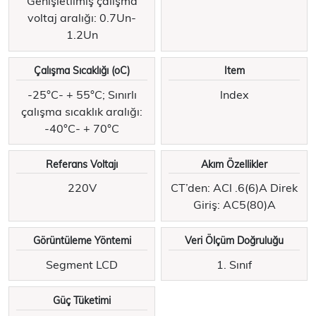
Genişletilmiş çalışma
voltaj aralığı: 0.7Un-
1.2Un
Çalışma Sıcaklığı (oC)
Item
-25°C- + 55°C; Sınırlı
lndex
çalışma sıcaklık aralığı:
-40°C- + 70°C
Referans Voltajı
Akım Özellikler
220V
CT’den: ACl .6(6)A Direk
Giriş: AC5(80)A
Görüntüleme Yöntemi
Veri Ölçüm Doğruluğu
Segment LCD
1. Sınıf
Güç Tüketimi