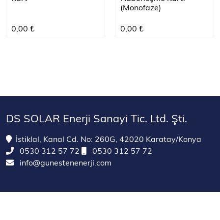
(Monofaze)
0,00 ₺
0,00 ₺
DS SOLAR Enerji Sanayi Tic. Ltd. Şti.
İstiklal, Kanal Cd. No: 260G, 42020 Karatay/Konya
0530 312 57 72
0530 312 57 72
info@gunestenenerji.com