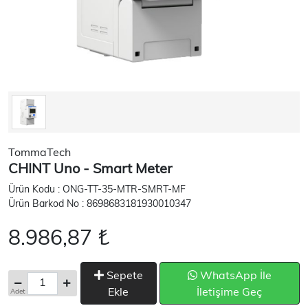
TommaTech
CHINT Uno - Smart Meter
Ürün Kodu : ONG-TT-35-MTR-SMRT-MF
Ürün Barkod No : 8698683181930010347
8.986,87 ₺
Sepete
WhatsApp İle
Ekle
İletişime Geç
Adet