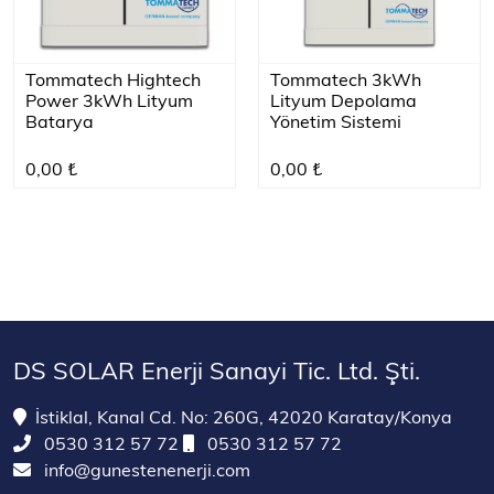
Tommatech Hightech
Tommatech 3kWh
Power 3kWh Lityum
Lityum Depolama
Batarya
Yönetim Sistemi
0,00 ₺
0,00 ₺
DS SOLAR Enerji Sanayi Tic. Ltd. Şti.
İstiklal, Kanal Cd. No: 260G, 42020 Karatay/Konya
0530 312 57 72
0530 312 57 72
info@gunestenenerji.com