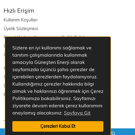
Hızlı Erişim
Kullanım Koşulları
Üyelik Sözleşmesi
Kişisel Verilerin Korunması ve Gizlilik Politikası
İptal ve İade Şartları
Sizlere en iyi kullanımı sağlamak ve
tanıtım çalışmalarında kullanmak
Güneş Enerjisi
amacıyla Güneşten Enerji olarak
Hakkımızda
sayfamızda üçüncü şahıs çerezler de
içerebilen çerezlerden faydalanıyoruz.
Sepetim
Kullandığımız çerezler hakkında bilgi
İletişim
almak ve haklarınızı öğrenmek için Çerez
Blog
Politikamıza bakabilirsiniz. Sayfamızı
ziyarete devam ederek çerez kullanımını
onaylamış olacaksınız.
Sayfaya Git
Tüm Hakları Saklıdır.
Çerezleri Kabul Et