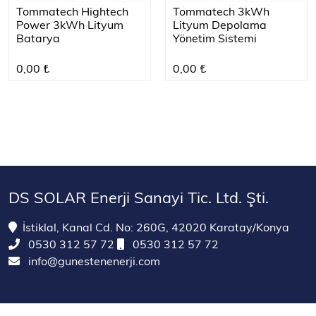
Tommatech Hightech
Tommatech 3kWh
Power 3kWh Lityum
Lityum Depolama
Batarya
Yönetim Sistemi
0,00 ₺
0,00 ₺
DS SOLAR Enerji Sanayi Tic. Ltd. Şti.
İstiklal, Kanal Cd. No: 260G, 42020 Karatay/Konya
0530 312 57 72
0530 312 57 72
info@gunestenenerji.com